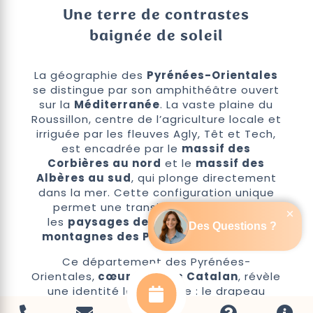
Une terre de contrastes
baignée de soleil
La géographie des
Pyrénées-Orientales
se distingue par son amphithéâtre ouvert
sur la
Méditerranée
. La vaste plaine du
Roussillon, centre de l’agriculture locale et
irriguée par les fleuves Agly, Têt et Tech,
est encadrée par le
massif des
Corbières au nord
et le
massif des
Albères au sud
, qui plonge directement
dans la mer. Cette configuration unique
permet une transition rapide entre
les
paysages de bord de mer
et les
montagnes des Pyrénées catalanes
.
Ce département des Pyrénées-
Orientales,
cœur du Pays Catalan
, révèle
une identité locale forte : le drapeau

Sang et Or
(
la Senyera
), la langue